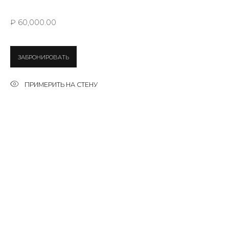
Email *
₽ 60,000.00
SIGNUP
ЗАБРОНИРОВАТЬ
* denotes required fields
ПРИМЕРИТЬ НА СТЕНУ
КОНТАКТЫ
ул. Жуковского д. 28, Санкт-Петербург, Россия,
191014
+7 (812) 275-97-62
Режим работы:
Вт - вс: 12:00 - 20:00