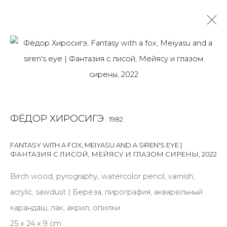
ЛИСИЙ ОГОНЬ
ФЁДОР ХИРОСИГЭ
1982
JOIN OUR MAILING LIST
FANTASY WITH A FOX, MEIYASU AND A SIREN'S EYE |
ФАНТАЗИЯ С ЛИСОЙ, МЕЙЯСУ И ГЛАЗОМ СИРЕНЫ
,
2022
First name *
Birch wood, pyrography, watercolor pencil, varnish,
acrylic, sawdust | Берёза, пирография, акварельный
Last name *
карандаш, лак, акрил, опилки
25 x 24 x 9 cm