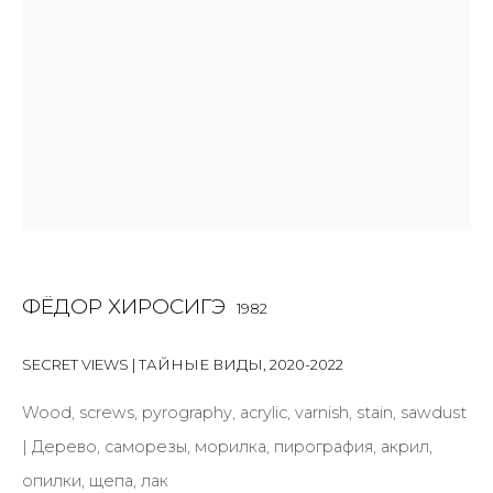
Email *
SIGNUP
* denotes required fields
КОНТАКТЫ
ФЁДОР ХИРОСИГЭ
1982
ул. Жуковского д. 28, Санкт-Петербург, Россия,
191014
SECRET VIEWS | ТАЙНЫЕ ВИДЫ
,
2020-2022
+7 (812) 275-97-62
Wood, screws, pyrography, acrylic, varnish, stain, sawdust
Режим работы:
| Дерево, саморезы, морилка, пирография, акрил,
Вт - вс: 12:00 - 20:00
опилки, щепа, лак