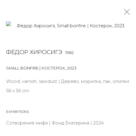
ЛИСИЙ ОГОНЬ
ФЁДОР ХИРОСИГЭ
1982
SMALL BONFIRE | КОСТЕРОК
,
2023
Wood, varnish, sawdust | Дерево, морилка, лак, опилки
JOIN OUR MAILING LIST
56 х 36 cm
First name *
EXHIBITIONS
Last name *
Сотворение мифа | Фонд Екатерина | 2024