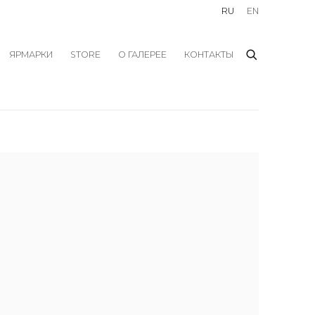
RU
EN
ЯРМАРКИ
STORE
О ГАЛЕРЕЕ
КОНТАКТЫ
f the following image in a popup: