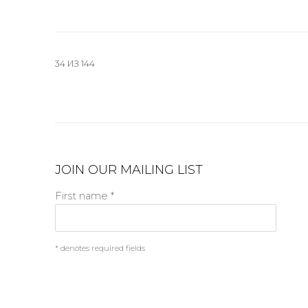
34
ИЗ 144
JOIN OUR MAILING LIST
First name *
* denotes required fields