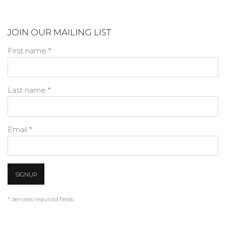
JOIN OUR MAILING LIST
First name *
Last name *
Email *
SIGNUP
* denotes required fields