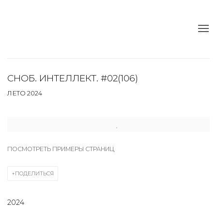
СНОБ. ИНТЕЛЛЕКТ. #02(106)
ЛЕТО 2024
Open a larger version of the following image in a popup:
ПОСМОТРЕТЬ ПРИМЕРЫ СТРАНИЦ
ПОДЕЛИТЬСЯ
2024