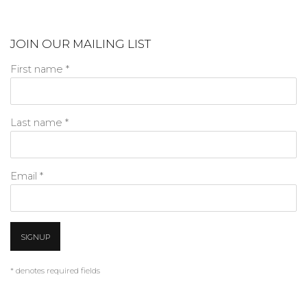
JOIN OUR MAILING LIST
First name *
Last name *
Email *
SIGNUP
* denotes required fields