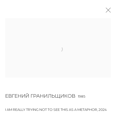
JOIN OUR MAILING LIST
First name *
Last name *
ЕВГЕНИЙ ГРАНИЛЬЩИКОВ
1985
Email *
I AM REALLY TRYING NOT TO SEE THIS AS A METAPHOR
,
2024