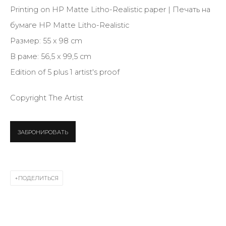
Printing on HP Matte Litho-Realistic paper | Печать на
бумаге HP Matte Litho-Realistic
SIGNUP
Размер: 55 x 98 cm
* denotes required fields
В раме: 56,5 x 99,5 cm
Edition of 5 plus 1 artist's proof
Copyright The Artist
КОНТАКТЫ
ул. Жуковского д. 28, Санкт-Петербург, Россия,
ЗАБРОНИРОВАТЬ
191014
+7 (812) 275-97-62
Режим работы:
ПОДЕЛИТЬСЯ
Вт - вс: 12:00 - 20:00
info@annanova-gallery.ru
Telegram