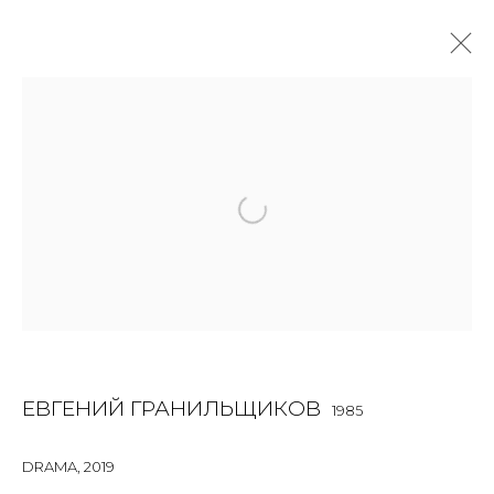
JOIN OUR MAILING LIST
First name *
Last name *
ЕВГЕНИЙ ГРАНИЛЬЩИКОВ
1985
Email *
DRAMA
,
2019