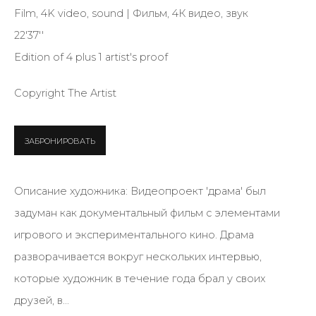
Film, 4K video, sound | Фильм, 4К видео, звук
22'37''
SIGNUP
Edition of 4 plus 1 artist's proof
* denotes required fields
Copyright The Artist
ЗАБРОНИРОВАТЬ
КОНТАКТЫ
ул. Жуковского д. 28, Санкт-Петербург, Россия,
Описание художника: Видеопроект 'драма' был
191014
задуман как документальный фильм с элементами
+7 (812) 275-97-62
игрового и экспериментального кино. Драма
Режим работы:
разворачивается вокруг нескольких интервью,
Вт - вс: 12:00 - 20:00
которые художник в течение года брал у своих
info@annanova-gallery.ru
друзей, в...
Telegram