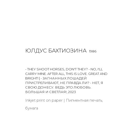
ЮЛДУС БАХТИОЗИНА
1986
- THEY SHOOT HORSES, DON'T THEY? - NO, I'LL
JOIN OUR MAILING LIST
CARRY MINE. AFTER ALL, THIS IS LOVE. GREAT AND
BRIGHT! | - ЗАГНАННЫХ ЛОШАДЕЙ
First name *
ПРИСТРЕЛИВАЮТ, НЕ ПРАВДА ЛИ? - НЕТ, Я
СВОЮ ДОНЕСУ. ВЕДЬ ЭТО ЛЮБОВЬ.
БОЛЬШАЯ И СВЕТЛАЯ!
,
2023
Inkjet print on paper | Пигментная печать,
* denotes required fields
бумага