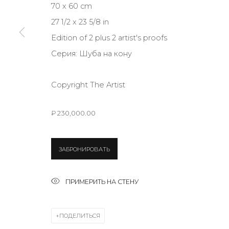
70 x 60 cm
27 1/2 x 23 5/8 in
КОНТАКТЫ
Edition of 2 plus 2 artist's proofs
ул. Жуковского д. 28, Санкт-Петербург, Россия, 1
Серия:
Шуба на кону
+7 (812) 275-97-62
Режим работы:
Copyright The Artist
Вт - вс: 12:00 - 20:00
info@annanova-gallery.ru
₽ 230,000.00
Telegram
VK
ЗАБРОНИРОВАТЬ
Политика обеспечения доступа
Manage cookies
ПРИМЕРИТЬ НА СТЕНУ
COPYRIGHT © 2026 ANNA NOVA GALLERY
SITE BY ARTLOGIC
ПОДЕЛИТЬСЯ