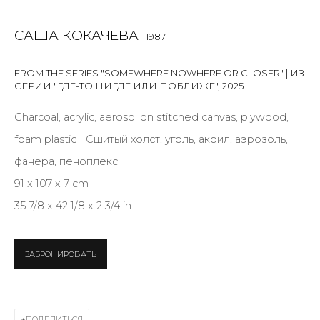
САША КОКАЧЕВА
1987
SIGNUP
FROM THE SERIES "SOMEWHERE NOWHERE OR CLOSER" | ИЗ
* denotes required fields
СЕРИИ "ГДЕ-ТО НИГДЕ ИЛИ ПОБЛИЖЕ"
,
2025
Charcoal, acrylic, aerosol on stitched canvas, plywood,
foam plastic | Сшитый холст, уголь, акрил, аэрозоль,
КОНТАКТЫ
фанера, пеноплекс
ул. Жуковского д. 28, Санкт-Петербург, Россия,
91 x 107 x 7 cm
191014
35 7/8 x 42 1/8 x 2 3/4 in
+7 (812) 275-97-62
Режим работы:
ЗАБРОНИРОВАТЬ
Вт - вс: 12:00 - 20:00
info@annanova-gallery.ru
Telegram
ПОДЕЛИТЬСЯ