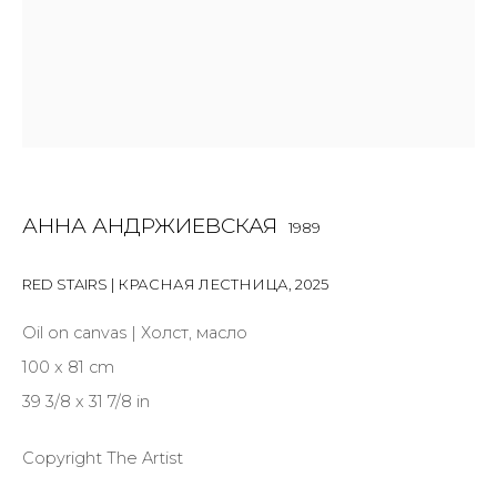
SIGNUP
* denotes required fields
АННА АНДРЖИЕВСКАЯ
1989
КОНТАКТЫ
ул. Жуковского д. 28, Санкт-Петербург, Россия,
RED STAIRS | КРАСНАЯ ЛЕСТНИЦА
,
2025
191014
Oil on canvas | Холст, масло
+7 (812) 275-97-62
100 x 81 cm
Режим работы:
39 3/8 x 31 7/8 in
Вт - вс: 12:00 - 20:00
info@annanova-gallery.ru
Copyright The Artist
Telegram