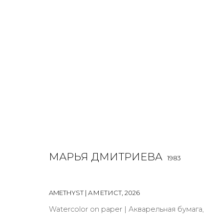
JOIN OUR MAILING LIST
МАРЬЯ ДМИТРИЕВА
First name *
1983
AMETHYST | АМЕТИСТ
,
2026
* denotes required fields
Watercolor on paper | Акварельная бумага,