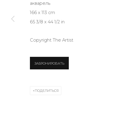
акварель
166 x 113 cm
КОНТАКТЫ
65 3/8 x 44 1/2 in
ул. Жуковского д. 28, Санкт-Петербург, Россия, 1
+7 (812) 275-97-62
Copyright The Artist
Режим работы:
Вт - вс: 12:00 - 20:00
ЗАБРОНИРОВАТЬ
info@annanova-gallery.ru
Telegram
VK
ПОДЕЛИТЬСЯ
Политика обеспечения доступа
Manage cookies
COPYRIGHT © 2026 ANNA NOVA GALLERY
SITE BY ARTLOGIC