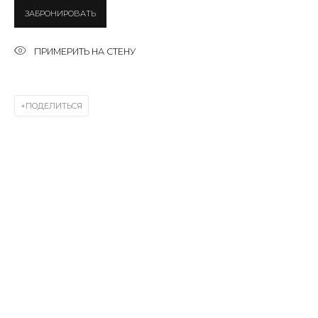
ЗАБРОНИРОВАТЬ
SIGNUP
ПРИМЕРИТЬ НА СТЕНУ
* denotes required fields
ПОДЕЛИТЬСЯ
КОНТАКТЫ
ул. Жуковского д. 28, Санкт-Петербург, Россия,
191014
+7 (812) 275-97-62
Режим работы:
Вт - вс: 12:00 - 20:00
info@annanova-gallery.ru
Telegram