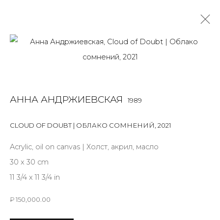
АННА АНДРЖИЕВСКАЯ
1989
JOIN OUR MAILING LIST
CLOUD OF DOUBT | ОБЛАКО СОМНЕНИЙ
First name *
,
2021
Acrylic, oil on canvas | Холст, акрил, масло
30 x 30 cm
Last name *
11 3/4 x 11 3/4 in
₽ 150,000.00
Email *