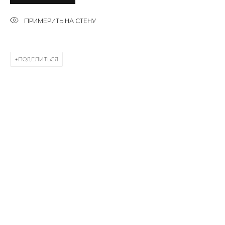
ПРИМЕРИТЬ НА СТЕНУ
SIGNUP
* denotes required fields
ПОДЕЛИТЬСЯ
КОНТАКТЫ
ул. Жуковского д. 28, Санкт-Петербург, Россия,
191014
+7 (812) 275-97-62
Режим работы:
Вт - вс: 12:00 - 20:00
info@annanova-gallery.ru
Telegram