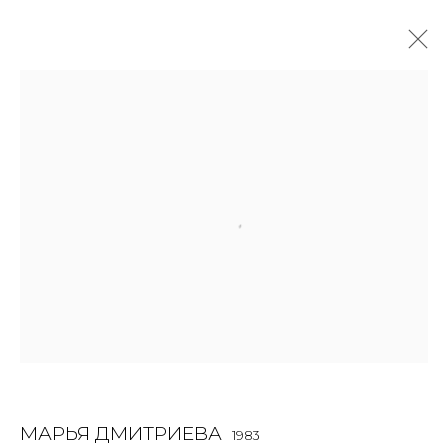
JOIN OUR MAILING LIST
First name *
Last name *
Email *
МАРЬЯ ДМИТРИЕВА
1983