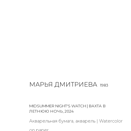
JOIN OUR MAILING LIST
МАРЬЯ ДМИТРИЕВА
1983
First name *
MIDSUMMER NIGHT'S WATCH | ВАХТА В
ЛЕТНЮЮ НОЧЬ
,
2024
* denotes required fields
Акварельная бумага, акварель | Watercolor
on paper