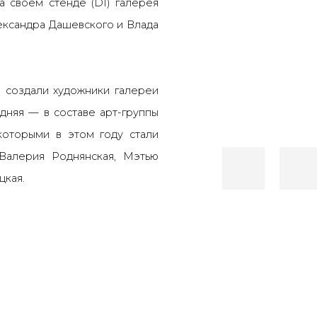
 своем стенде (D1) галерея
ександра Дашевского и Влада
 создали художники галереи
дняя — в составе арт-группы
которыми в этом году стали
 Валерия Роднянская, Мэтью
цкая.