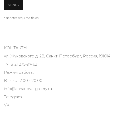
SIGNUP
* denotes required fields
КОНТАКТЫ
ул. Жуковского д. 28, Санкт-Петербург, Россия, 191014
+7 (812) 275-97-62
Режим работы:
Вт - вс: 12:00 - 20:00
info@annanova-gallery.ru
Telegram
VK