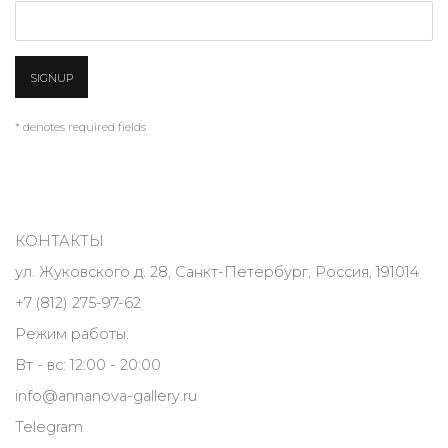
SIGNUP
* denotes required fields
КОНТАКТЫ
ул. Жуковского д. 28, Санкт-Петербург, Россия, 191014
+7 (812) 275-97-62
Режим работы:
Вт - вс: 12:00 - 20:00
info@annanova-gallery.ru
Telegram