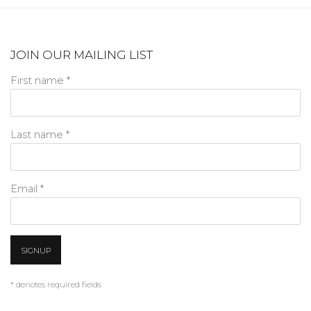
JOIN OUR MAILING LIST
First name *
Last name *
Email *
SIGNUP
* denotes required fields