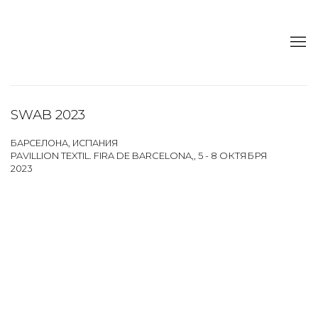
SWAB 2023
БАРСЕЛОНА, ИСПАНИЯ
PAVILLION TEXTIL. FIRA DE BARCELONA,,
5 - 8 ОКТЯБРЯ
2023
Open a larger version of the following image in a popup: