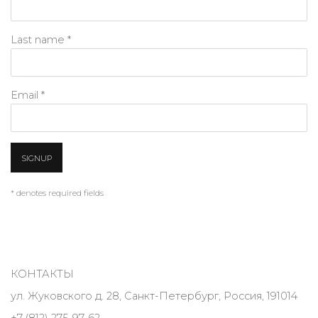
Last name *
Email *
SIGNUP
* denotes required fields
КОНТАКТЫ
ул. Жуковского д. 28, Санкт-Петербург, Россия, 191014
+7 (812) 275-97-62