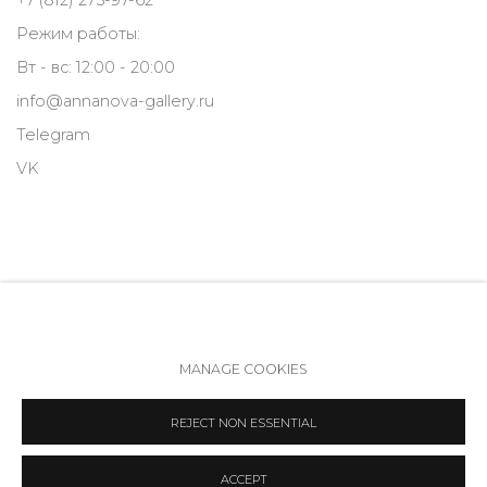
Режим работы:
Вт - вс: 12:00 - 20:00
info@annanova-gallery.ru
Telegram
VK
MANAGE COOKIES
Политика обеспечения доступа
Manage cookies
REJECT NON ESSENTIAL
COPYRIGHT © 2026 ANNA NOVA GALLERY
SITE BY ARTLOGIC
ACCEPT