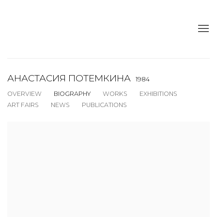
АНАСТАСИЯ ПОТЕМКИНА
1984
OVERVIEW
BIOGRAPHY
WORKS
EXHIBITIONS
ART FAIRS
NEWS
PUBLICATIONS
View works.