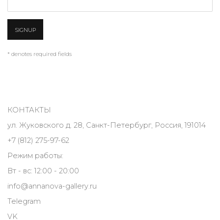
SIGNUP
* denotes required fields
КОНТАКТЫ
ул. Жуковского д. 28, Санкт-Петербург, Россия, 191014
+7 (812) 275-97-62
Режим работы:
Вт - вс: 12:00 - 20:00
info@annanova-gallery.ru
Telegram
VK