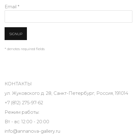
Email *
SIGNUP
* denotes required fields
КОНТАКТЫ
ул. Жуковского д. 28, Санкт-Петербург, Россия, 191014
+7 (812) 275-97-62
Режим работы:
Вт - вс: 12:00 - 20:00
info@annanova-gallery.ru