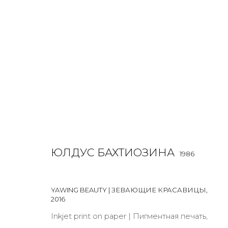
ЮЛДУС БАХТИОЗИНА
1986
OVERVIEW
BIOGRAPHY
WORKS
EXHIBITIONS
ЮЛДУС БАХТИОЗИНА
1986
ALL
LIGHTBOX
PHOTO
YAWING BEAUTY | ЗЕВАЮЩИЕ КРАСАВИЦЫ
,
2016
Inkjet print on paper | Пигментная печать,