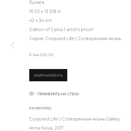
бумага
16 1/2 x 13 3/8 in
JOIN OUR MAILING LIST
42 x 34 cm
First name *
Edition of 3 plus 1 artist's proof
Серия:
Conjured Life | Сотворенная жизнь
* denotes required fields
₽ 144,000.00
ЗАБРОНИРОВАТЬ
КОНТАКТЫ
ул. Жуковского д. 28, Санкт-Петербург, Россия, 1
ПРИМЕРИТЬ НА СТЕНУ
+7 (812) 275-97-62
EXHIBITIONS
Режим работы:
Conjured Life | Сотворенная жизнь Gallery
Вт - вс: 12:00 - 20:00
Anna Nova, 2017
info@annanova-gallery.ru