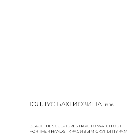
ЮЛДУС БАХТИОЗИНА
1986
OVERVIEW
BIOGRAPHY
WORKS
EXHIBITIONS
ЮЛДУС БАХТИОЗИНА
ALL
LIGHTBOX
PHOTO
1986
BEAUTIFUL SCULPTURES HAVE TO WATCH OUT
FOR THEIR HANDS | КРАСИВЫМ СКУЛЬПТУРАМ