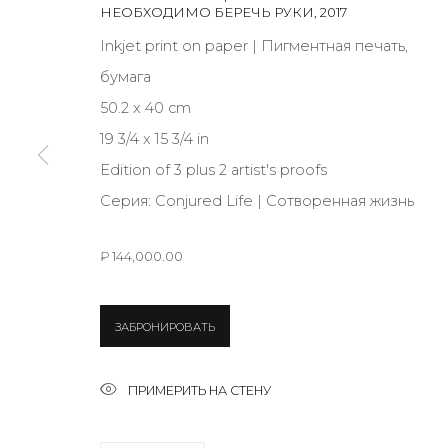
НЕОБХОДИМО БЕРЕЧЬ РУКИ
,
2017
Inkjet print on paper | Пигментная печать,
JOIN OUR MAILING LIST
бумага
First name *
50.2 x 40 cm
19 3/4 x 15 3/4 in
Edition of 3 plus 2 artist's proofs
* denotes required fields
Серия:
Conjured Life | Сотворенная жизнь
₽ 144,000.00
КОНТАКТЫ
ул. Жуковского д. 28, Санкт-Петербург, Россия, 1
ЗАБРОНИРОВАТЬ
+7 (812) 275-97-62
Режим работы:
ПРИМЕРИТЬ НА СТЕНУ
Вт - вс: 12:00 - 20:00
info@annanova-gallery.ru