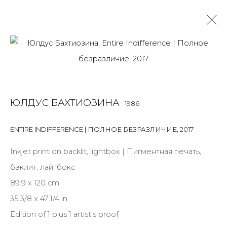
ЮЛДУС БАХТИОЗИНА
1986
OVERVIEW
BIOGRAPHY
WORKS
EXHIBITIONS
ЮЛДУС БАХТИОЗИНА
1986
ART FAIRS
NEWS
PUBLICATIONS
ПУБЛИКАЦИИ
ВИДЕО
СОБЫТИЯ
САЙТ ХУДОЖНИКА
ENTIRE INDIFFERENCE | ПОЛНОЕ БЕЗРАЗЛИЧИЕ
,
2017
Inkjet print on backlit, lightbox | Пигментная печать,
бэклит, лайтбокс
JOIN OUR MAILING LIST
89.9 x 120 cm
First name *
35 3/8 x 47 1/4 in
Edition of 1 plus 1 artist's proof