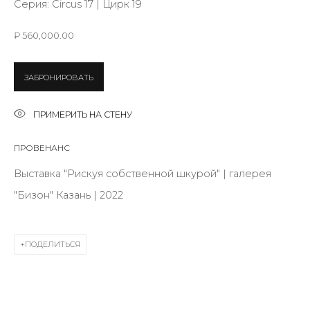
Серия:
Circus 17 | Цирк 19
Last name *
₽ 560,000.00
Email *
ЗАБРОНИРОВАТЬ
ПРИМЕРИТЬ НА СТЕНУ
SIGNUP
ПРОВЕНАНС
* denotes required fields
Выставка "Рискуя собственной шкурой" | галерея
"Бизон" Казань | 2022
КОНТАКТЫ
ПОДЕЛИТЬСЯ
ул. Жуковского д. 28, Санкт-Петербург, Россия,
191014
+7 (812) 275-97-62