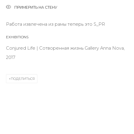
Last name *
ПРИМЕРИТЬ НА СТЕНУ
Работа извлечена из рамы теперь это S_PR
Email *
EXHIBITIONS
Conjured Life | Сотворенная жизнь Gallery Anna Nova,
SIGNUP
2017
* denotes required fields
ПОДЕЛИТЬСЯ
КОНТАКТЫ
ул. Жуковского д. 28, Санкт-Петербург, Россия,
191014
+7 (812) 275-97-62