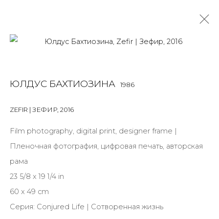
ЮЛДУС БАХТИОЗИНА
1986
ЮЛДУС БАХТИОЗИНА
1986
OVERVIEW
BIOGRAPHY
WORKS
EXHIBITIONS
ART FAIRS
NEWS
PUBLICATIONS
ПУБЛИКАЦИИ
ZEFIR | ЗЕФИР
,
2016
ВИДЕО
СОБЫТИЯ
САЙТ ХУДОЖНИКА
Film photography, digital print, designer frame |
Пленочная фотография, цифровая печать, авторская
рама
JOIN OUR MAILING LIST
23 5/8 x 19 1/4 in
First name *
60 x 49 cm
Серия:
Conjured Life | Сотворенная жизнь