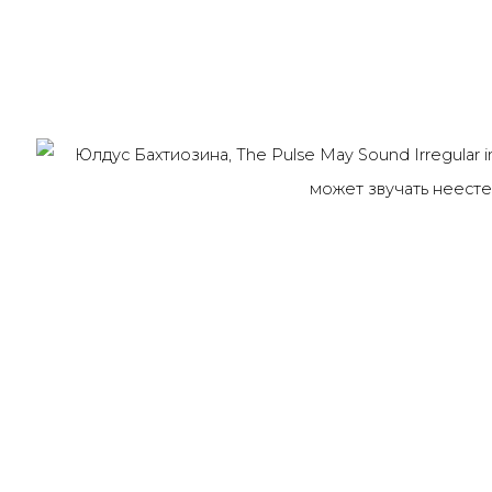
Last name *
Email *
91014