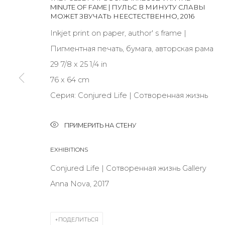
MINUTE OF FAME | ПУЛЬС В МИНУТУ СЛАВЫ
МОЖЕТ ЗВУЧАТЬ НЕЕСТЕСТВЕННО
,
2016
JOIN OUR MAILING LIST
Inkjet print on paper, author' s frame |
Пигментная печать, бумага, авторская рама
First name *
29 7/8 x 25 1/4 in
76 x 64 cm
* denotes required fields
Серия:
Conjured Life | Сотворенная жизнь
ПРИМЕРИТЬ НА СТЕНУ
КОНТАКТЫ
EXHIBITIONS
ул. Жуковского д. 28, Санкт-Петербург, Россия, 1
Conjured Life | Сотворенная жизнь Gallery
+7 (812) 275-97-62
Anna Nova, 2017
Режим работы:
Вт - вс: 12:00 - 20:00
ПОДЕЛИТЬСЯ
info@annanova-gallery.ru