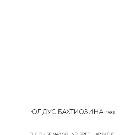
ЮЛДУС БАХТИОЗИНА
1986
OVERVIEW
BIOGRAPHY
WORKS
EXHIBITIONS
ЮЛДУС БАХТИОЗИНА
1986
THE PULSE MAY SOUND IRREGULAR IN THE