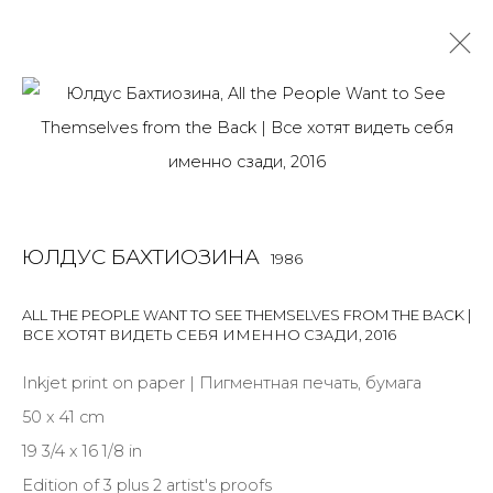
ЮЛДУС БАХТИОЗИНА
1986
OVERVIEW
BIOGRAPHY
WORKS
EXHIBITIONS
ART FAIRS
NEWS
PUBLICATIONS
ПУБЛИКАЦИИ
ЮЛДУС БАХТИОЗИНА
1986
ВИДЕО
СОБЫТИЯ
САЙТ ХУДОЖНИКА
ALL THE PEOPLE WANT TO SEE THEMSELVES FROM THE BACK |
ВСЕ ХОТЯТ ВИДЕТЬ СЕБЯ ИМЕННО СЗАДИ
,
2016
JOIN OUR MAILING LIST
Inkjet print on paper | Пигментная печать, бумага
50 x 41 cm
First name *
19 3/4 x 16 1/8 in
Edition of 3 plus 2 artist's proofs