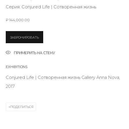
Last name *
Серия:
Conjured Life | Сотворенная жизнь
₽ 144,000.00
Email *
ЗАБРОНИРОВАТЬ
SIGNUP
ПРИМЕРИТЬ НА СТЕНУ
* denotes required fields
EXHIBITIONS
Conjured Life | Сотворенная жизнь Gallery Anna Nova,
2017
КОНТАКТЫ
ул. Жуковского д. 28, Санкт-Петербург, Россия,
ПОДЕЛИТЬСЯ
191014
+7 (812) 275-97-62