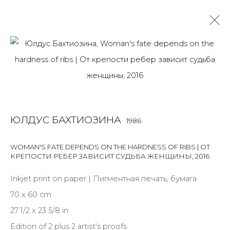
ЮЛДУС БАХТИОЗИНА
1986
OVERVIEW
BIOGRAPHY
WORKS
EXHIBITIONS
ART FAIRS
NEWS
PUBLICATIONS
ПУБЛИКАЦИИ
ЮЛДУС БАХТИОЗИНА
1986
ВИДЕО
СОБЫТИЯ
САЙТ ХУДОЖНИКА
WOMAN'S FATE DEPENDS ON THE HARDNESS OF RIBS | ОТ
КРЕПОСТИ РЕБЕР ЗАВИСИТ СУДЬБА ЖЕНЩИНЫ
,
2016
JOIN OUR MAILING LIST
Inkjet print on paper | Пигментная печать, бумага
70 x 60 cm
First name *
27 1/2 x 23 5/8 in
Edition of 2 plus 2 artist's proofs