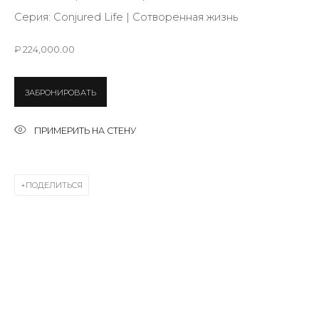
Last name *
Серия:
Conjured Life | Сотворенная жизнь
₽ 224,000.00
Email *
ЗАБРОНИРОВАТЬ
SIGNUP
ПРИМЕРИТЬ НА СТЕНУ
* denotes required fields
ПОДЕЛИТЬСЯ
КОНТАКТЫ
ул. Жуковского д. 28, Санкт-Петербург, Россия,
191014
+7 (812) 275-97-62