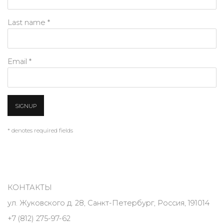
Last name *
Email *
SIGNUP
* denotes required fields
КОНТАКТЫ
ул. Жуковского д. 28, Санкт-Петербург, Россия, 191014
+7 (812) 275-97-62