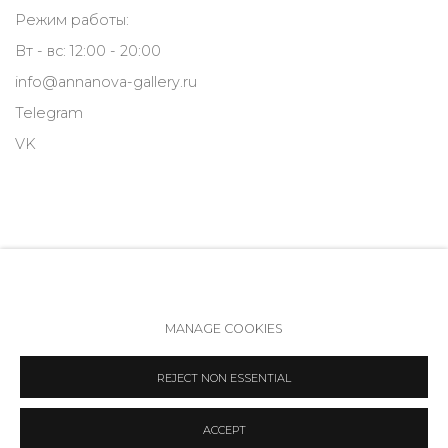
Режим работы:
Вт - вс: 12:00 - 20:00
info@annanova-gallery.ru
Telegram
VK
MANAGE COOKIES
Политика обеспечения доступа
Manage cookies
REJECT NON ESSENTIAL
COPYRIGHT © 2026 ANNA NOVA GALLERY
SITE BY ARTLOGIC
ACCEPT