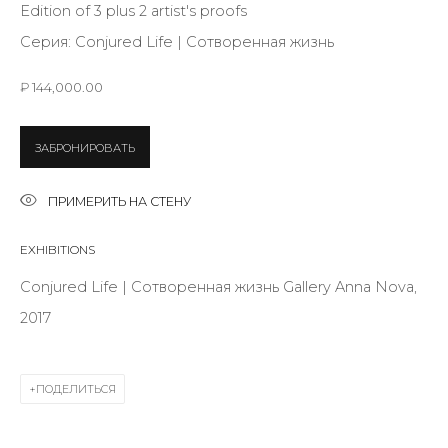
Edition of 3 plus 2 artist's proofs
Серия:
Conjured Life | Сотворенная жизнь
Last name *
₽ 144,000.00
Email *
ЗАБРОНИРОВАТЬ
ПРИМЕРИТЬ НА СТЕНУ
SIGNUP
EXHIBITIONS
Conjured Life | Сотворенная жизнь Gallery Anna Nova,
* denotes required fields
2017
ПОДЕЛИТЬСЯ
КОНТАКТЫ
ул. Жуковского д. 28, Санкт-Петербург, Россия,