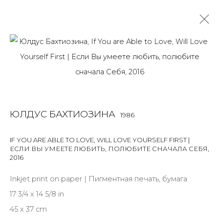
ЮЛДУС БАХТИОЗИНА
1986
OVERVIEW
BIOGRAPHY
WORKS
EXHIBITIONS
ART FAIRS
NEWS
PUBLICATIONS
ПУБЛИКАЦИИ
ЮЛДУС БАХТИОЗИНА
1986
ВИДЕО
СОБЫТИЯ
САЙТ ХУДОЖНИКА
ALL
LIGHTBOX
PHOTO
IF YOU ARE ABLE TO LOVE, WILL LOVE YOURSELF FIRST |
ЕСЛИ ВЫ УМЕЕТЕ ЛЮБИТЬ, ПОЛЮБИТЕ СНАЧАЛА СЕБЯ
,
2016
Inkjet print on paper | Пигментная печать, бумага
17 3/4 x 14 5/8 in
JOIN OUR MAILING LIST
45 x 37 cm
First name *