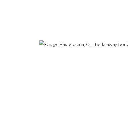
Last name *
Email *
91014