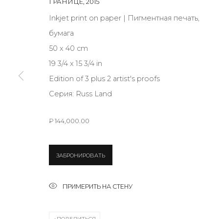
ГРАНИЦЕ
,
2015
Inkjet print on paper | Пигментная печать,
JOIN OUR MAILING LIST
бумага
50 x 40 cm
First name *
19 3/4 x 15 3/4 in
Edition of 3 plus 2 artist's proofs
* denotes required fields
Серия:
Russ Land
₽ 144,000.00
КОНТАКТЫ
ЗАБРОНИРОВАТЬ
ул. Жуковского д. 28, Санкт-Петербург, Россия, 1
+7 (812) 275-97-62
ПРИМЕРИТЬ НА СТЕНУ
Режим работы:
Вт - вс: 12:00 - 20:00
info@annanova-gallery.ru