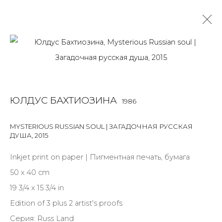
ЮЛДУС БАХТИОЗИНА
1986
OVERVIEW
BIOGRAPHY
WORKS
EXHIBITIONS
ЮЛДУС БАХТИОЗИНА
1986
ART FAIRS
NEWS
PUBLICATIONS
ПУБЛИКАЦИИ
ВИДЕО
СОБЫТИЯ
САЙТ ХУДОЖНИКА
MYSTERIOUS RUSSIAN SOUL | ЗАГАДОЧНАЯ РУССКАЯ
ДУША
,
2015
Inkjet print on paper | Пигментная печать, бумага
JOIN OUR MAILING LIST
50 x 40 cm
19 3/4 x 15 3/4 in
First name *
Edition of 3 plus 2 artist's proofs
Серия:
Russ Land