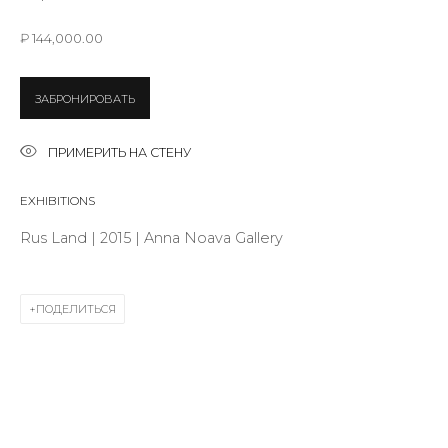
Last name *
₽ 144,000.00
Email *
ЗАБРОНИРОВАТЬ
ПРИМЕРИТЬ НА СТЕНУ
SIGNUP
EXHIBITIONS
* denotes required fields
Rus Land | 2015 | Anna Noava Gallery
ПОДЕЛИТЬСЯ
КОНТАКТЫ
ул. Жуковского д. 28, Санкт-Петербург, Россия,
191014
+7 (812) 275-97-62