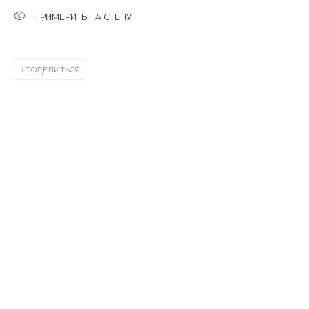
Last name *
ПРИМЕРИТЬ НА СТЕНУ
Email *
ПОДЕЛИТЬСЯ
SIGNUP
* denotes required fields
КОНТАКТЫ
ул. Жуковского д. 28, Санкт-Петербург, Россия,
191014
+7 (812) 275-97-62