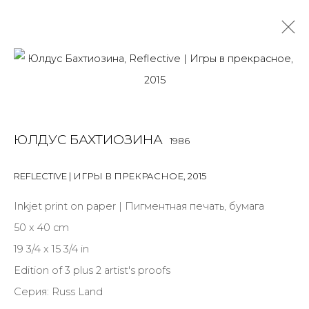
ЮЛДУС БАХТИОЗИНА
1986
OVERVIEW
BIOGRAPHY
WORKS
EXHIBITIONS
ЮЛДУС БАХТИОЗИНА
1986
ART FAIRS
NEWS
PUBLICATIONS
ПУБЛИКАЦИИ
ВИДЕО
СОБЫТИЯ
САЙТ ХУДОЖНИКА
REFLECTIVE | ИГРЫ В ПРЕКРАСНОЕ
,
2015
Inkjet print on paper | Пигментная печать, бумага
50 x 40 cm
JOIN OUR MAILING LIST
19 3/4 x 15 3/4 in
First name *
Edition of 3 plus 2 artist's proofs
Серия:
Russ Land