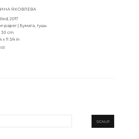
ТИНА ЯКОВЛЕВА
tled
,
2017
on paper | Бумага, тушь
x 30 cm
4 x 11 3/4 in
0.00
SIGNUP