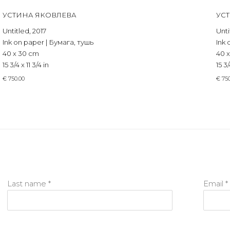
УСТИНА ЯКОВЛЕВА
УС
Untitled
,
2017
Unti
Ink on paper | Бумага, тушь
Ink 
40 x 30 cm
40 
15 3/4 x 11 3/4 in
15 3/
€ 750.00
€ 75
Last name *
Email *