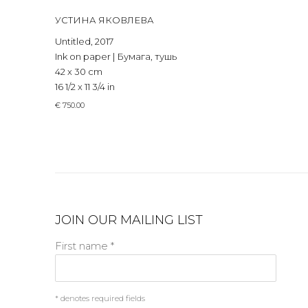
УСТИНА ЯКОВЛЕВА
Untitled
,
2017
Ink on paper | Бумага, тушь
42 x 30 cm
16 1/2 x 11 3/4 in
€ 750.00
JOIN OUR MAILING LIST
First name *
* denotes required fields