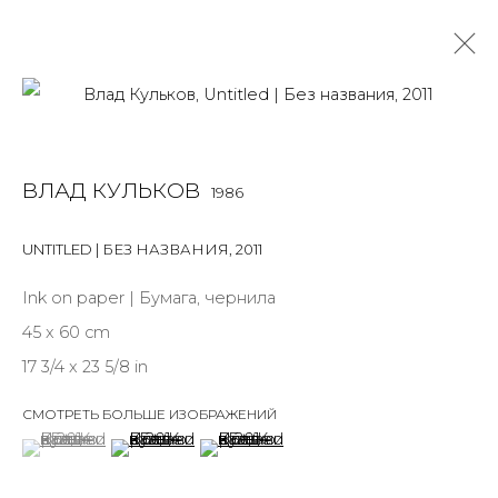
ВЛАД КУЛЬКОВ
1986
ВЛАД КУЛЬКОВ
1986
OVERVIEW
BIOGRAPHY
WORKS
EXHIBITIONS
ART FAIRS
NEWS
PUBLICATIONS
ПУБЛИКАЦИИ
UNTITLED | БЕЗ НАЗВАНИЯ
,
2011
ALL
PAINTING
WORK ON PAPER
Ink on paper | Бумага, чернила
45 x 60 cm
17 3/4 x 23 5/8 in
СМОТРЕТЬ БОЛЬШЕ ИЗОБРАЖЕНИЙ
JOIN OUR MAILING LIST
(View a larger image of thumbnail 1 )
, currently selected.
, currently selected.
, currently selected.
(View a larger image of thumbnail 2 )
(View a larger image of thumbnail 3 )
First name *