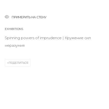
Last name *
ПРИМЕРИТЬ НА СТЕНУ
EXHIBITIONS
Email *
Spinning powers of imprudence | Кружение сил
неразумия
SIGNUP
ПОДЕЛИТЬСЯ
* denotes required fields
КОНТАКТЫ
ул. Жуковского д. 28, Санкт-Петербург, Россия,
191014