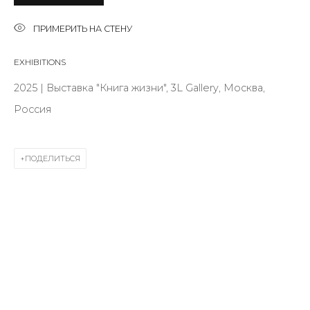
Last name *
ПРИМЕРИТЬ НА СТЕНУ
Email *
EXHIBITIONS
2025 | Выставка "Книга жизни", 3L Gallery, Москва,
Россия
SIGNUP
* denotes required fields
ПОДЕЛИТЬСЯ
КОНТАКТЫ
ул. Жуковского д. 28, Санкт-Петербург, Россия,
191014
+7 (812) 275-97-62