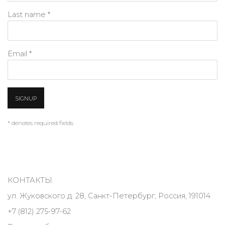
Last name *
Email *
SIGNUP
* denotes required fields
КОНТАКТЫ
ул. Жуковского д. 28, Санкт-Петербург, Россия, 191014
+7 (812) 275-97-62