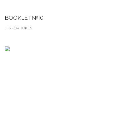
BOOKLET №10
J IS FOR JOKES