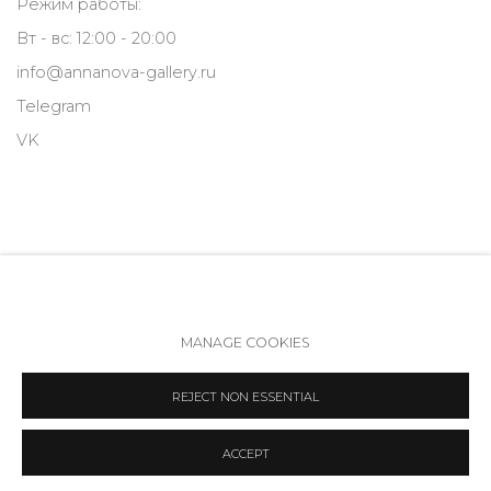
Режим работы:
Вт - вс: 12:00 - 20:00
info@annanova-gallery.ru
Telegram
VK
MANAGE COOKIES
Политика обеспечения доступа
Manage cookies
REJECT NON ESSENTIAL
COPYRIGHT © 2026 ANNA NOVA GALLERY
SITE BY ARTLOGIC
ACCEPT