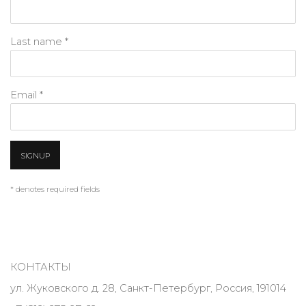
Last name *
Email *
SIGNUP
* denotes required fields
КОНТАКТЫ
ул. Жуковского д. 28, Санкт-Петербург, Россия, 191014