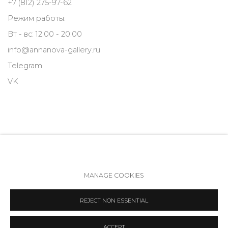
+7 (812) 275-97-62
Режим работы:
Вт - вс: 12:00 - 20:00
info@annanova-gallery.ru
Telegram
VK
MANAGE COOKIES
Политика обеспечения доступа
Manage cookies
REJECT NON ESSENTIAL
COPYRIGHT © 2026 ANNA NOVA GALLERY
SITE BY ARTLOGIC
ACCEPT