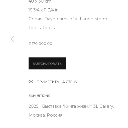
40 x 30 cm
JOIN OUR MAILING LIST
15 3/4 x 11 3/4 in
First name *
Серия:
Daydreams of a thunderstorm |
Грезы Грозы
* denotes required fields
₽ 170,000.00
ЗАБРОНИРОВАТЬ
КОНТАКТЫ
ул. Жуковского д. 28, Санкт-Петербург, Россия, 1
ПРИМЕРИТЬ НА СТЕНУ
+7 (812) 275-97-62
EXHIBITIONS
Режим работы:
2025 | Выставка "Книга жизни", 3L Gallery,
Вт - вс: 12:00 - 20:00
Москва, Россия
info@annanova-gallery.ru
Telegram