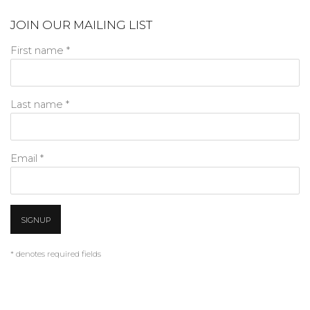
JOIN OUR MAILING LIST
First name *
Last name *
Email *
SIGNUP
* denotes required fields