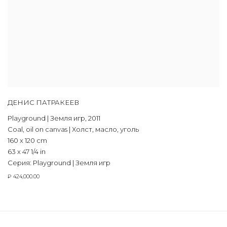
ДЕНИС ПАТРАКЕЕВ
Playground | Земля игр
,
2011
Coal, oil on canvas | Холст, масло, уголь
160 x 120 cm
63 x 47 1/4 in
Серия:
Playground | Земля игр
₽ 424,000.00