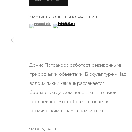
ЗАБРОНИРОВАТЬ
JOIN OUR MAILING LIST
СМОТРЕТЬ БОЛЬШЕ ИЗОБРАЖЕНИЙ
First name *
(View a larger image of thumbnail 1 )
, currently selected.
, currently selected.
, currently selected.
(View a larger image of thumbnail 2 )
* denotes required fields
Денис Патракеев работает с найденными
КОНТАКТЫ
природными объектами. В скульптуре «Над
ул. Жуковского д. 28, Санкт-Петербург, Россия, 1
водой» дикий камень рассекается
+7 (812) 275-97-62
бронзовым диском пополам — в самой
Режим работы:
сердцевине. Этот образ отсылает к
Вт - вс: 12:00 - 20:00
космическим телам, а блики света,...
info@annanova-gallery.ru
Telegram
ЧИТАТЬ ДАЛЕЕ