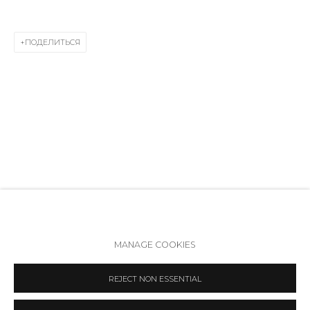
Режим работы:
Вт - вс: 12:00 - 20:00
ПОДЕЛИТЬСЯ
info@annanova-gallery.ru
Telegram
VK
Политика обеспечения доступа
Manage cookies
MANAGE COOKIES
COPYRIGHT © 2026 ANNA NOVA GALLERY
SITE BY ARTLOGIC
REJECT NON ESSENTIAL