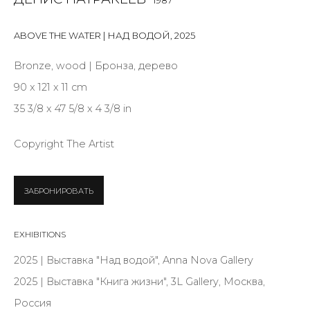
1987
Last name *
ABOVE THE WATER | НАД ВОДОЙ
,
2025
Email *
Bronze, wood | Бронза, дерево
90 x 121 x 11 cm
35 3/8 x 47 5/8 x 4 3/8 in
SIGNUP
Copyright The Artist
* denotes required fields
ЗАБРОНИРОВАТЬ
КОНТАКТЫ
EXHIBITIONS
ул. Жуковского д. 28, Санкт-Петербург, Россия,
2025 | Выставка "Над водой", Anna Nova Gallery
191014
2025 | Выставка "Книга жизни", 3L Gallery, Москва,
+7 (812) 275-97-62
Россия