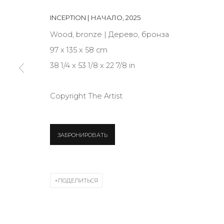
JOIN OUR MAILING LIST
INCEPTION | НАЧАЛО
,
2025
First name *
Wood, bronze | Дерево, бронза
97 x 135 x 58 cm
38 1/4 x 53 1/8 x 22 7/8 in
* denotes required fields
Copyright The Artist
КОНТАКТЫ
ЗАБРОНИРОВАТЬ
ул. Жуковского д. 28, Санкт-Петербург, Россия, 1
+7 (812) 275-97-62
Режим работы:
ПОДЕЛИТЬСЯ
Вт - вс: 12:00 - 20:00
info@annanova-gallery.ru
Telegram