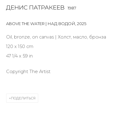
Last name *
ДЕНИС ПАТРАКЕЕВ
1987
ABOVE THE WATER | НАД ВОДОЙ
,
2025
Email *
Oil, bronze, on canvas | Холст, масло, бронза
120 x 150 cm
SIGNUP
47 1/4 x 59 in
* denotes required fields
Copyright The Artist
ПОДЕЛИТЬСЯ
КОНТАКТЫ
ул. Жуковского д. 28, Санкт-Петербург, Россия,
191014
+7 (812) 275-97-62