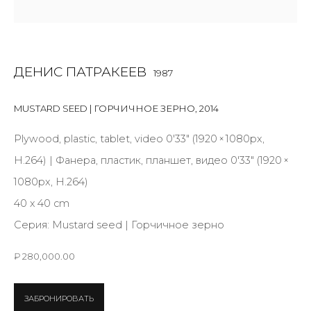
Last name *
Email *
ДЕНИС ПАТРАКЕЕВ
1987
MUSTARD SEED | ГОРЧИЧНОЕ ЗЕРНО
,
2014
SIGNUP
Plywood, plastic, tablet, video 0'33" (1920 × 1080px,
* denotes required fields
H.264) | Фанера, пластик, планшет, видео 0'33" (1920 ×
1080px, H.264)
40 х 40 cm
Серия:
Mustard seed | Горчичное зерно
КОНТАКТЫ
₽ 280,000.00
ул. Жуковского д. 28, Санкт-Петербург, Россия,
191014
ЗАБРОНИРОВАТЬ
+7 (812) 275-97-62