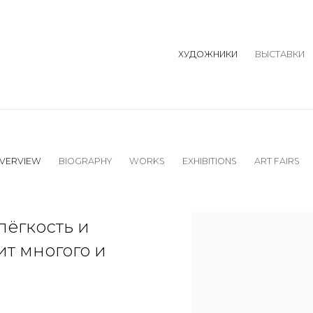
ХУДОЖНИКИ
ВЫСТАВКИ
VERVIEW
BIOGRAPHY
WORKS
EXHIBITIONS
ART FAIRS
View works.
лёгкость и
ит многого и