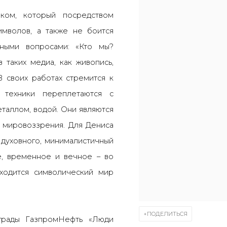
ком, который посредством
имволов, а также не боится
ьными вопросами: «Кто мы?
 таких медиа, как живопись,
 В своих работах стремится к
 техники переплетаются с
таллом, водой. Они являются
 мировоззрения. Для Дениса
духовного, минималистичный
 временное и вечное ​​
–
во
ходится символический мир
ПОДЕЛИТЬСЯ
грады ГазпромНефть «Люди