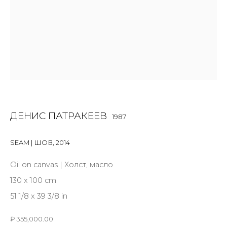
First name *
Last name *
Email *
ДЕНИС ПАТРАКЕЕВ
1987
SIGNUP
SEAM | ШОВ
,
2014
* denotes required fields
Oil on canvas | Холст, масло
130 x 100 cm
51 1/8 x 39 3/8 in
КОНТАКТЫ
₽ 355,000.00