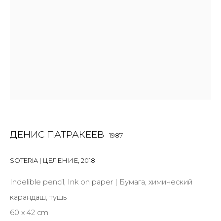
First name *
Last name *
Email *
SIGNUP
ДЕНИС ПАТРАКЕЕВ
1987
* denotes required fields
SOTERIA | ЦЕЛЕНИЕ
,
2018
Indelible pencil, Ink on paper | Бумага, химический
карандаш, тушь
КОНТАКТЫ
60 х 42 cm